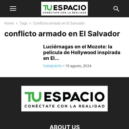
Home
Tags
Conflicto armado en El Salvador
conflicto armado en El Salvador
Luciérnagas en el Mozote: la
película de Hollywood inspirada
en El...
tuespacio
-
15 agosto, 2024
ABOUT US