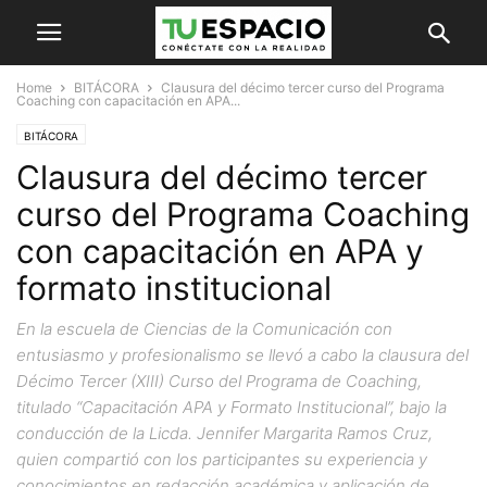
Home
BITÁCORA
Clausura del décimo tercer curso del Programa
Coaching con capacitación en APA...
BITÁCORA
Clausura del décimo tercer
curso del Programa Coaching
con capacitación en APA y
formato institucional
En la escuela de Ciencias de la Comunicación con
entusiasmo y profesionalismo se llevó a cabo la clausura del
Décimo Tercer (XIII) Curso del Programa de Coaching,
titulado “Capacitación APA y Formato Institucional”, bajo la
conducción de la Licda. Jennifer Margarita Ramos Cruz,
quien compartió con los participantes su experiencia y
conocimientos en redacción académica y aplicación de