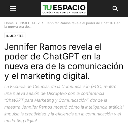
Home
INMEDIATEZ
Jennifer Ramos revela el poder de ChatGPT en
la nueva era de...
INMEDIATEZ
Jennifer Ramos revela el
poder de ChatGPT en la
nueva era de la comunicación
y el marketing digital.
La Escuela de Ciencias de la Comunicación (ECC) realizó
una nueva sesión de Disruptivo con la conferencia
“ChatGPT para Marketing y Comunicación”, donde la
maestra Jennifer Ramos mostró cómo la inteligencia artificial
impulsa la creatividad y la eficiencia en la comunicación y el
marketing digital.