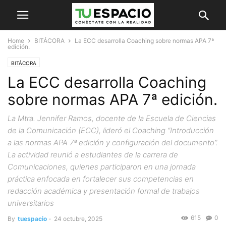
Home
BITÁCORA
La ECC desarrolla Coaching sobre normas APA 7ª
edición.
BITÁCORA
La ECC desarrolla Coaching
sobre normas APA 7ª edición.
La Mtra. Jennifer Ramos, docente de la Escuela de Ciencias
de la Comunicación (ECC), lideró el Coaching “Introducción
a las normas APA 7ª edición y configuración del documento”.
La actividad reunió a estudiantes de la carrera de
Comunicaciones, quienes participaron en una jornada
práctica enfocada en fortalecer sus competencias en
redacción académica y presentación formal de trabajos
universitarios
615
0
By
tuespacio
-
24 octubre, 2025