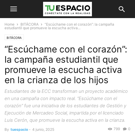
Home
BITÁCORA
“Escúchame con el corazón”: la campaña
estudiantil que promueve la escucha activa...
BITÁCORA
“Escúchame con el corazón”:
la campaña estudiantil que
promueve la escucha activa
en la crianza de los hijos
Estudiantes de la ECC transforman un proyecto académico
en una campaña con impacto real. “Escúchame con el
corazón” fue una iniciativa de los estudiantes de Gestión y
Ejecución de Mercadeo Social, impartida por el licenciado
Luis Cerón, que promueve la escucha activa en la crianza.
799
0
By
tuespacio
-
4 junio, 2025