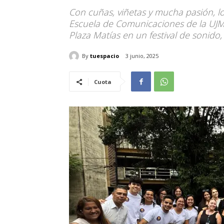
Con cuñas, viñetas y mucha pasión, lo
Escuela de Comunicaciones de la UJMD
Plaza Matías en un festival de sonido
By
tuespacio
3 junio, 2025
Cuota