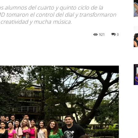
s alumnos del cuarto y quinto ciclo de la
 tomaron el control del dial y transformaron
, creatividad y mucha música.
921
0