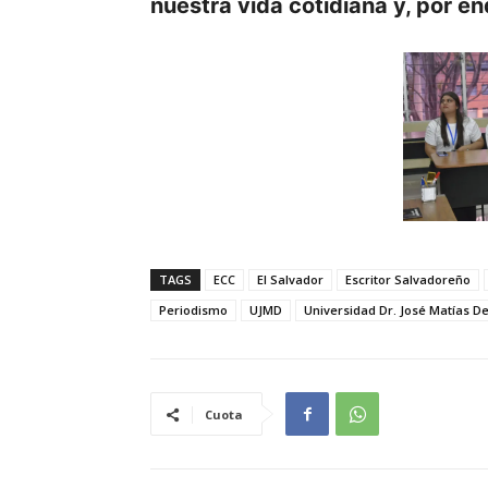
nuestra vida cotidiana y, por en
TAGS
ECC
El Salvador
Escritor Salvadoreño
Periodismo
UJMD
Universidad Dr. José Matías D
Cuota