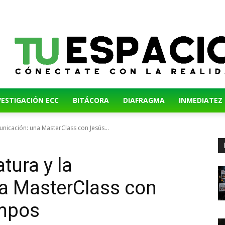
VESTIGACIÓN ECC
BITÁCORA
DIAFRAGMA
INMEDIATEZ
municación: una MasterClass con Jesús...
atura y la
a MasterClass con
ampos