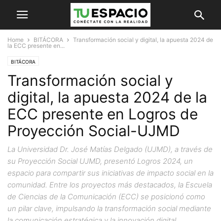
Home
BITÁCORA
Transformación social y digital, la apuesta 2024 de
la ECC presente en...
BITÁCORA
Transformación social y
digital, la apuesta 2024 de la
ECC presente en Logros de
Proyección Social-UJMD
La Universidad Dr. José Matías Delgado (UJMD), a través de
su Proyección Social UJMD, presentó Logros 2024, un
espacio para compartir sus iniciativas de impacto social en la
comunidad. Entre los proyectos más destacados, la Escuela
de Ciencias de la Comunicación (ECC) se posicionó como
un pilar clave, impulsando la transformación social mediante
la comunicación estratégica y la innovación digital.