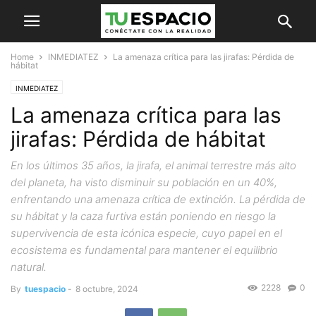
Home
INMEDIATEZ
La amenaza crítica para las jirafas: Pérdida de
hábitat
INMEDIATEZ
La amenaza crítica para las
jirafas: Pérdida de hábitat
En los últimos 35 años, la jirafa, el animal terrestre más alto
del planeta, ha visto disminuir su población en un 40%,
enfrentando una amenaza crítica de extinción. La pérdida de
su hábitat y la caza furtiva están poniendo en riesgo la
supervivencia de esta icónica especie, cuyo papel en el
ecosistema es fundamental para mantener el equilibrio
natural.
2228
0
By
tuespacio
-
8 octubre, 2024