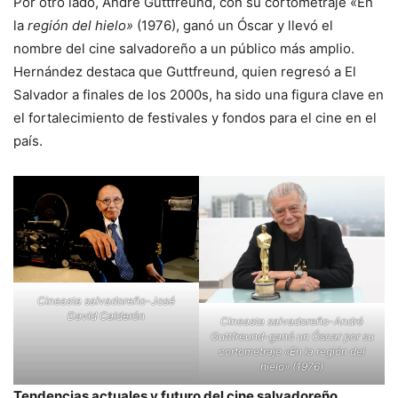
Por otro lado, André Guttfreund, con su cortometraje «En
la
región del hielo»
(1976), ganó un Óscar y llevó el
nombre del cine salvadoreño a un público más amplio.
Hernández destaca que Guttfreund, quien regresó a El
Salvador a finales de los 2000s, ha sido una figura clave en
el fortalecimiento de festivales y fondos para el cine en el
país.
Cineasta salvadoreño-José
David Calderón
Cineasta salvadoreño-André
Guttfreund-ganó un Óscar por su
cortometraje «En la
región del
hielo»
(1976)
Tendencias actuales y futuro del cine salvadoreño