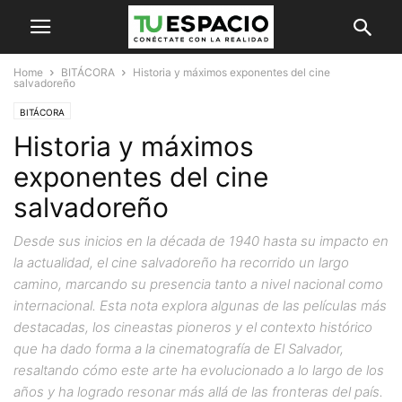
Home
BITÁCORA
Historia y máximos exponentes del cine
salvadoreño
BITÁCORA
Historia y máximos
exponentes del cine
salvadoreño
Desde sus inicios en la década de 1940 hasta su impacto en
la actualidad, el cine salvadoreño ha recorrido un largo
camino, marcando su presencia tanto a nivel nacional como
internacional. Esta nota explora algunas de las películas más
destacadas, los cineastas pioneros y el contexto histórico
que ha dado forma a la cinematografía de El Salvador,
resaltando cómo este arte ha evolucionado a lo largo de los
años y ha logrado resonar más allá de las fronteras del país.