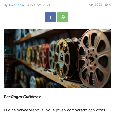
3093
0
By
tuespacio
-
4 octubre, 2024
Por Roger Gutiérrez
El cine salvadoreño, aunque joven comparado con otras