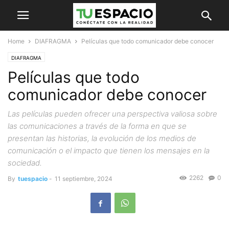
Home
DIAFRAGMA
Películas que todo comunicador debe conocer
DIAFRAGMA
Películas que todo
comunicador debe conocer
Las películas pueden ofrecer una perspectiva valiosa sobre
las comunicaciones a través de la forma en que se
presentan las historias, la evolución de los medios de
comunicación o el impacto que tienen los mensajes en la
sociedad.
2262
0
By
tuespacio
-
11 septiembre, 2024