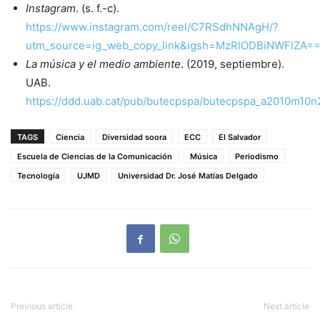
Instagram
. (s. f.-c).
https://www.instagram.com/reel/C7RSdhNNAgH/?
utm_source=ig_web_copy_link&igsh=MzRlODBiNWFlZA=
La música y el medio ambiente
. (2019, septiembre).
UAB.
https://ddd.uab.cat/pub/butecpspa/butecpspa_a2010m10
TAGS
Ciencia
Diversidad soora
ECC
El Salvador
Escuela de Ciencias de la Comunicación
Música
Periodismo
Tecnología
UJMD
Universidad Dr. José Matías Delgado
Previous article
Next article