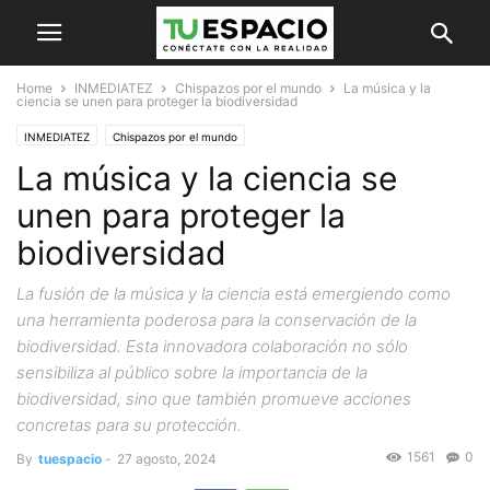
Home
INMEDIATEZ
Chispazos por el mundo
La música y la
ciencia se unen para proteger la biodiversidad
INMEDIATEZ
Chispazos por el mundo
La música y la ciencia se
unen para proteger la
biodiversidad
La fusión de la música y la ciencia está emergiendo como
una herramienta poderosa para la conservación de la
biodiversidad. Esta innovadora colaboración no sólo
sensibiliza al público sobre la importancia de la
biodiversidad, sino que también promueve acciones
concretas para su protección.
1561
0
By
tuespacio
-
27 agosto, 2024