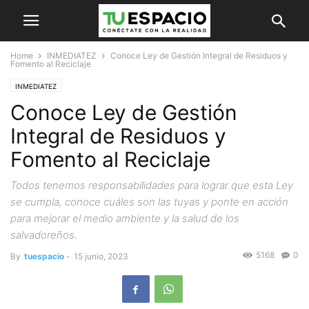
Home
INMEDIATEZ
Conoce Ley de Gestión Integral de Residuos y
Fomento al Reciclaje
INMEDIATEZ
Conoce Ley de Gestión
Integral de Residuos y
Fomento al Reciclaje
Todos tenemos responsabilidades para lograr que esta Ley
se cumpla, conoce cuáles son las tuyas y ponte en acción
para mejorar el medio ambiente y la salud de los
salvadoreños.
5168
0
By
tuespacio
-
15 junio, 2023