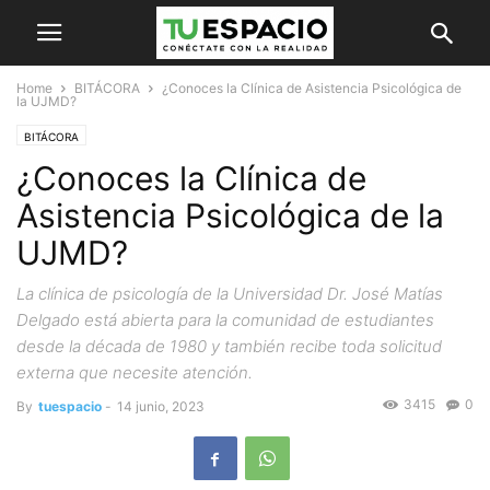
Home
BITÁCORA
¿Conoces la Clínica de Asistencia Psicológica de
la UJMD?
BITÁCORA
¿Conoces la Clínica de
Asistencia Psicológica de la
UJMD?
La clínica de psicología de la Universidad Dr. José Matías
Delgado está abierta para la comunidad de estudiantes
desde la década de 1980 y también recibe toda solicitud
externa que necesite atención.
3415
0
By
tuespacio
-
14 junio, 2023