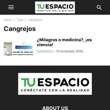
Home
Tags
Cangrejos
Cangrejos
¿Milagros o medicina?, ¡es
ciencia!
tuespacio
-
16 noviembre, 2023
ABOUT US