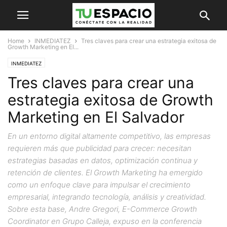
Home
INMEDIATEZ
Tres claves para crear una estrategia exitosa de
Growth Marketing en El...
INMEDIATEZ
Tres claves para crear una
estrategia exitosa de Growth
Marketing en El Salvador
En un entorno digital altamente competitivo, las empresas
requieren más que publicidad para crecer: necesitan
estrategias basadas en datos, optimización continua y
retención de clientes. El Growth Marketing ha emergido
como un enfoque clave para impulsar el crecimiento
empresarial, integrando tecnología, análisis y creatividad.
Sobre esta base, Andre Gregori, E-Commerce Growth
Coordinator en Grupo Calleja, expuso en la conferencia