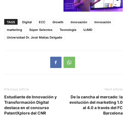
TAGS
Digital
ECC
Growth
Innovación
Innvoación
marketing
Súper Selectos
Tecnología
UJMD
Universidad Dr. José Matías Delgado
Previous article
Next article
Estudiante de Innovación y
De la cancha al mercado: la
Transformación Digital
evolución del marketing 1.0
destaca en el concurso
al 4.0 a través del FC
PatentXplore del CNR
Barcelona