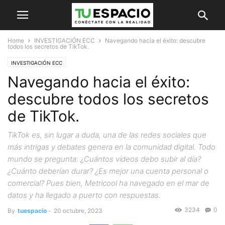
Home
INVESTIGACIÓN ECC
Navegando hacia el éxito: descubre
todos los secretos de TikTok.
INVESTIGACIÓN ECC
Navegando hacia el éxito:
descubre todos los secretos
de TikTok.
TikTok es, sin lugar a duda, una de las redes sociales que
más intrigas y debates genera en la comunidad digital. Todo
mundo se pregunta: ¿Cuántos vídeos debo subir al día?
¿Cuánto deberían durar? ¿Es mejor una cuenta personal o
comercial? Pues bien, Metricool ha navegado en el mar de
datos y ha llegado a puerto con respuestas.
3234
0
By
tuespacio
-
20 octubre, 2023