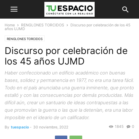
Home
RENGLONES TORCIDOS
Discurso por celebración de los 45
años UJMD
RENGLONES TORCIDOS
Discurso por celebración de
los 45 años UJMD
Haber confeccionado un edificio académico con buenas
bases, solidez y permanencia en 1977, no era una tarea fácil.
Todo en el país anunciaba una guerra inminente, que pronto
estalló y con las consecuencias por demás producidas. Más
difícil aún, crear un santuario de ideas contrapuestas a las
que promovían la guerra o las que la detenían, era una labor
imposible en el ideario de un calificador.
1845
0
By
tuespacio
-
30 noviembre, 2022