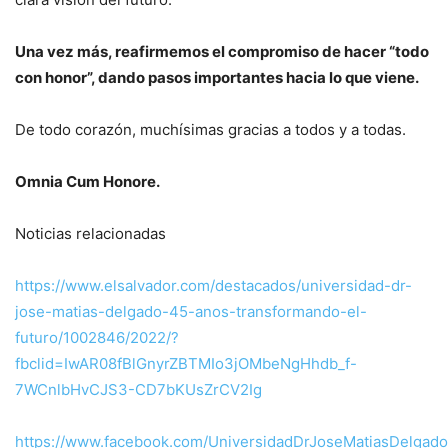
Una vez más, reafirmemos el compromiso de hacer “todo
con honor”, dando pasos importantes hacia lo que viene.
De todo corazón, muchísimas gracias a todos y a todas.
Omnia Cum Honore.
Noticias relacionadas
https://www.elsalvador.com/destacados/universidad-dr-
jose-matias-delgado-45-anos-transformando-el-
futuro/1002846/2022/?
fbclid=IwAR08fBlGnyrZBTMIo3jOMbeNgHhdb_f-
7WCnlbHvCJS3-CD7bKUsZrCV2Ig
https://www.facebook.com/UniversidadDrJoseMatiasDel