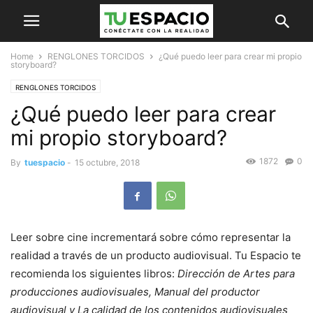
Home
RENGLONES TORCIDOS
¿Qué puedo leer para crear mi propio
storyboard?
RENGLONES TORCIDOS
¿Qué puedo leer para crear
mi propio storyboard?
1872
0
By
tuespacio
-
15 octubre, 2018
Leer sobre cine incrementará sobre cómo representar la
realidad a través de un producto audiovisual. Tu Espacio te
recomienda los siguientes libros:
Dirección de Artes para
producciones audiovisuales, Manual del productor
audiovisual y La calidad de los contenidos audiovisuales