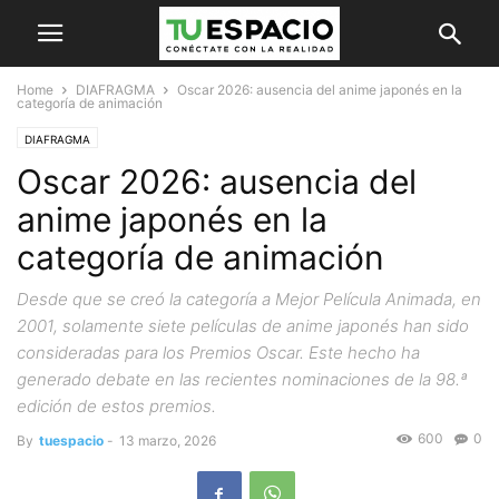
Home
DIAFRAGMA
Oscar 2026: ausencia del anime japonés en la
categoría de animación
DIAFRAGMA
Oscar 2026: ausencia del
anime japonés en la
categoría de animación
Desde que se creó la categoría a Mejor Película Animada, en
2001, solamente siete películas de anime japonés han sido
consideradas para los Premios Oscar. Este hecho ha
generado debate en las recientes nominaciones de la 98.ª
edición de estos premios.
600
0
By
tuespacio
-
13 marzo, 2026