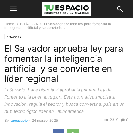
Home
BITÁCORA
El Salvador aprueba ley para fomentar la
inteligencia artificial y se convierte...
BITÁCORA
El Salvador aprueba ley para
fomentar la inteligencia
artificial y se convierte en
líder regional
El Salvador hace historia al aprobar la primera Ley de
Fomento a la IA en la región. Esta normativa impulsa la
innovación, regula el sector y busca convertir al país en un
hub tecnológico líder en Latinoamérica.
2319
0
By
tuespacio
-
24 marzo, 2025