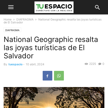
Home
DIAFRAGMA
National Geographic resalta las joyas turísticas
de El Salvador
DIAFRAGMA
National Geographic resalta
las joyas turísticas de El
Salvador
2225
0
By
tuespacio
-
10 abril, 2024