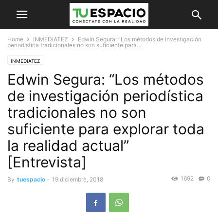
Home
INMEDIATEZ
Edwin Segura: “Los métodos de investigación
periodística tradicionales no son suficiente para...
INMEDIATEZ
Edwin Segura: “Los métodos
de investigación periodística
tradicionales no son
suficiente para explorar toda
la realidad actual”
[Entrevista]
1692
0
By
tuespacio
-
19 diciembre, 2018