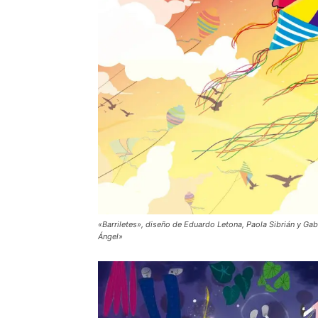
«Barriletes», diseño de Eduardo Letona, Paola Sibrián y Ga
Ángel»