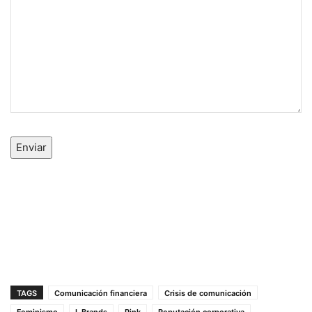
Enviar
TAGS
Comunicación financiera
Crisis de comunicación
Feminismo
L Brands
Pink
Reputación corporativa