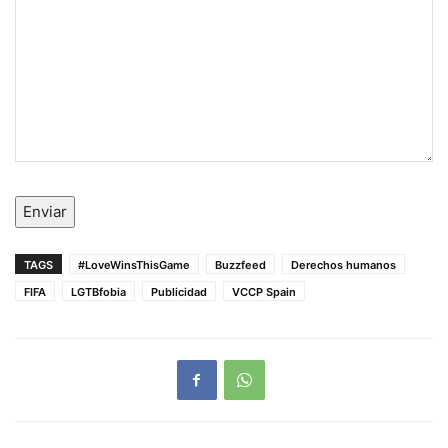
Enviar
TAGS
#LoveWinsThisGame
Buzzfeed
Derechos humanos
FIFA
LGTBfobia
Publicidad
VCCP Spain