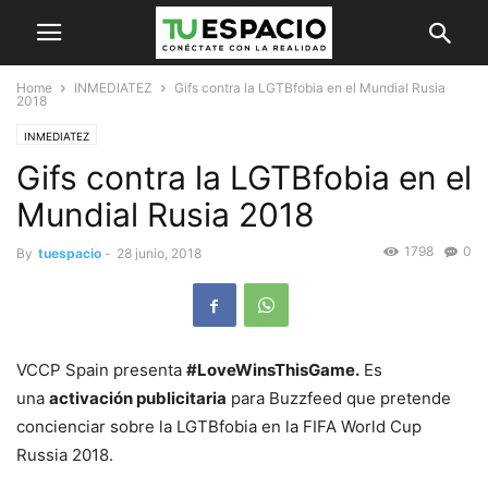
Home
INMEDIATEZ
Gifs contra la LGTBfobia en el Mundial Rusia
2018
INMEDIATEZ
Gifs contra la LGTBfobia en el
Mundial Rusia 2018
1798
0
By
tuespacio
-
28 junio, 2018
VCCP Spain presenta
#LoveWinsThisGame.
Es
una
activación publicitaria
para Buzzfeed que pretende
concienciar sobre la LGTBfobia en la FIFA World Cup
Russia 2018.