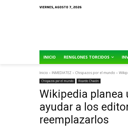
VIERNES, AGOSTO 7, 2026
INICIO
RENGLONES TORCIDOS
IN
Inicio
INMEDIATEZ
Chispazos por el mundo
Wikip
Chispazos por el mundo
Ricardo Chacón
Wikipedia planea ut
ayudar a los edito
reemplazarlos