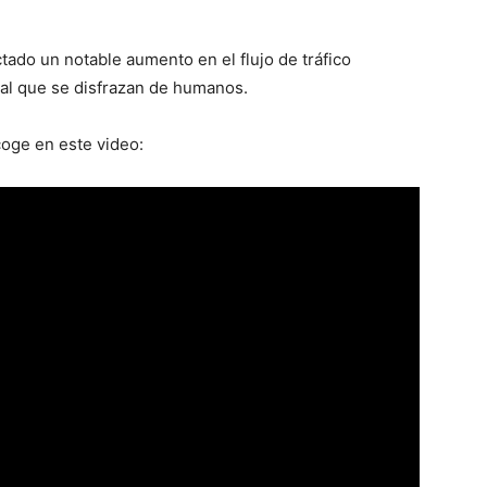
tado un notable aumento en el flujo de tráfico
cial que se disfrazan de humanos.
ecoge en este video: