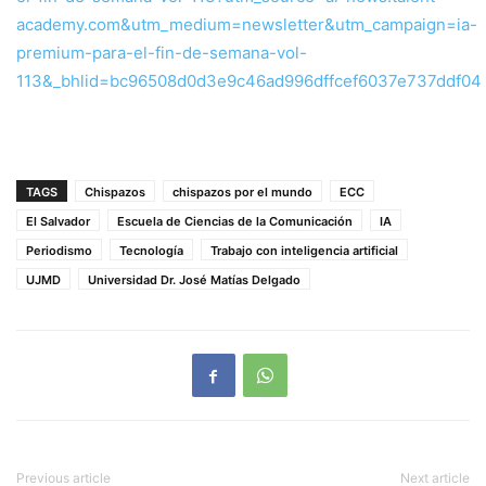
academy.com&utm_medium=newsletter&utm_campaign=ia-
premium-para-el-fin-de-semana-vol-
113&_bhlid=bc96508d0d3e9c46ad996dffcef6037e737ddf04
TAGS
Chispazos
chispazos por el mundo
ECC
El Salvador
Escuela de Ciencias de la Comunicación
IA
Periodismo
Tecnología
Trabajo con inteligencia artificial
UJMD
Universidad Dr. José Matías Delgado
Previous article
Next article