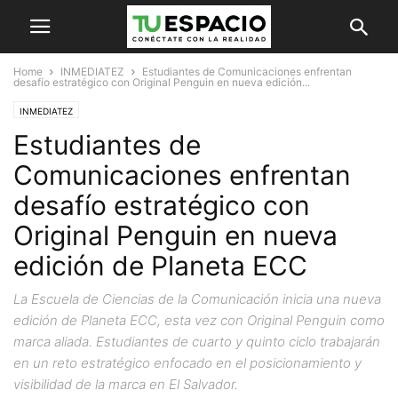
Home
INMEDIATEZ
Estudiantes de Comunicaciones enfrentan
desafío estratégico con Original Penguin en nueva edición...
INMEDIATEZ
Estudiantes de
Comunicaciones enfrentan
desafío estratégico con
Original Penguin en nueva
edición de Planeta ECC
La Escuela de Ciencias de la Comunicación inicia una nueva
edición de Planeta ECC, esta vez con Original Penguin como
marca aliada. Estudiantes de cuarto y quinto ciclo trabajarán
en un reto estratégico enfocado en el posicionamiento y
visibilidad de la marca en El Salvador.