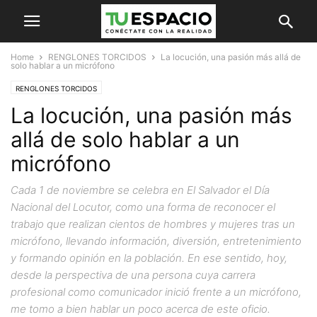
Home
RENGLONES TORCIDOS
La locución, una pasión más allá de
solo hablar a un micrófono
RENGLONES TORCIDOS
La locución, una pasión más
allá de solo hablar a un
micrófono
Cada 1 de noviembre se celebra en El Salvador el Día
Nacional del Locutor, como una forma de reconocer el
trabajo que realizan cientos de hombres y mujeres tras un
micrófono, llevando información, diversión, entretenimiento
y formando opinión en la población. En ese sentido, hoy,
desde la perspectiva de una persona cuya carrera
profesional como comunicador inició frente a un micrófono,
me tomo a bien hablar un poco acerca de este oficio.