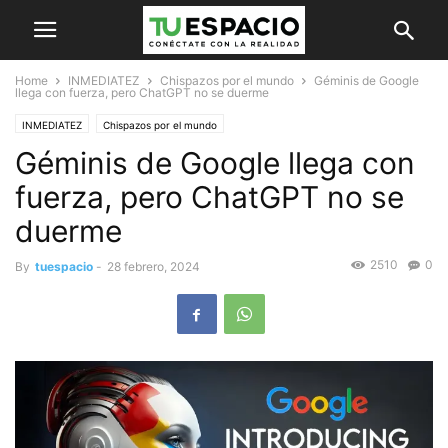
Home
INMEDIATEZ
Chispazos por el mundo
Géminis de Google
llega con fuerza, pero ChatGPT no se duerme
INMEDIATEZ
Chispazos por el mundo
Géminis de Google llega con
fuerza, pero ChatGPT no se
duerme
2510
0
By
tuespacio
-
28 febrero, 2024