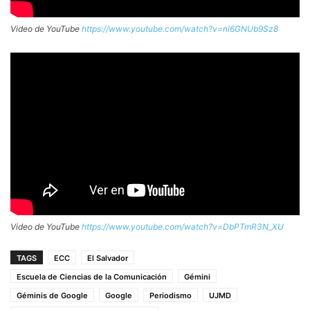
Video de YouTube
https://www.youtube.com/watch?v=nl6GNUb9Sz8
Video de YouTube
https://www.youtube.com/watch?v=DbPTmR3N_XU
TAGS
ECC
El Salvador
Escuela de Ciencias de la Comunicación
Gémini
Géminis de Google
Google
Periodismo
UJMD