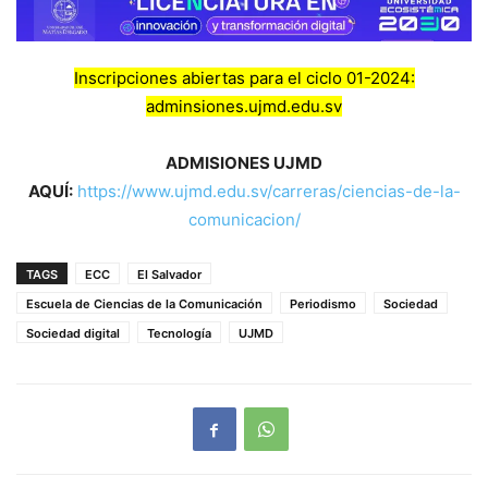
Inscripciones abiertas para el ciclo 01-2024:
adminsiones.ujmd.edu.sv
ADMISIONES UJMD
AQUÍ:
https://www.ujmd.edu.sv/carreras/ciencias-de-la-
comunicacion/
TAGS
ECC
El Salvador
Escuela de Ciencias de la Comunicación
Periodismo
Sociedad
Sociedad digital
Tecnología
UJMD