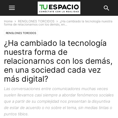
Home
RENGLONES TORCIDOS
¿Ha cambiado la tecnología nuestra
forma de relacionarnos con los demás, en...
RENGLONES TORCIDOS
¿Ha cambiado la tecnología
nuestra forma de
relacionarnos con los demás,
en una sociedad cada vez
más digital?
Las conversaciones entre comunicadores muchas veces
suelen llevarnos casi siempre a abordar fenómenos sociales
que a partir de su complejidad nos presentan la disyuntiva
de estar de acuerdo o no sobre el tema, sin medias tintas o
puntos tibios.