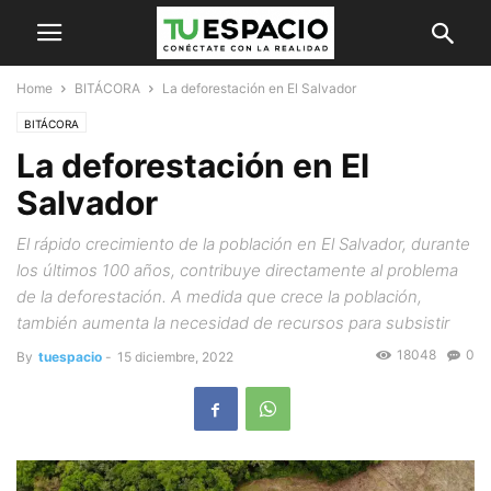
Home
BITÁCORA
La deforestación en El Salvador
BITÁCORA
La deforestación en El
Salvador
El rápido crecimiento de la población en El Salvador, durante
los últimos 100 años, contribuye directamente al problema
de la deforestación. A medida que crece la población,
también aumenta la necesidad de recursos para subsistir
18048
0
By
tuespacio
-
15 diciembre, 2022