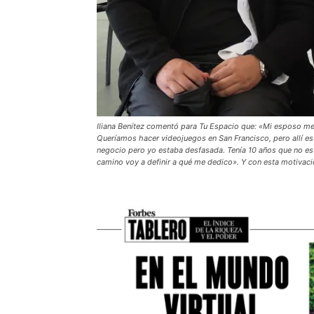
Iliana Benítez comentó para Tu Espacio que: «Mi esposo me
Queríamos hacer videojuegos en San Francisco, pero allí e
negocio pero yo estaba desfasada. Tenía 10 años que no estud
camino voy a definir a qué me dedico». Y con esta motivaci