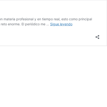
 materia profesional y en tiempo real, esto como principal
Rosa
n reto enorme. El periódico me …
Sigue leyendo
Jorge:
«Tu
Espacio
me
enseñó
a
valorar
el
ejercicio
periodístico»