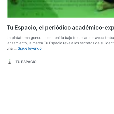
Tu Espacio, el periódico académico-exp
La plataforma genera el contenido bajo tres pilares claves: tra
lanzamiento, la marca Tu Espacio revela los secretos de su ident
Tu
una …
Sigue leyendo
Espacio,
el
TU ESPACIO
periódico
académico-
experimental
de
la
Escuela
de
Ciencias
de
la